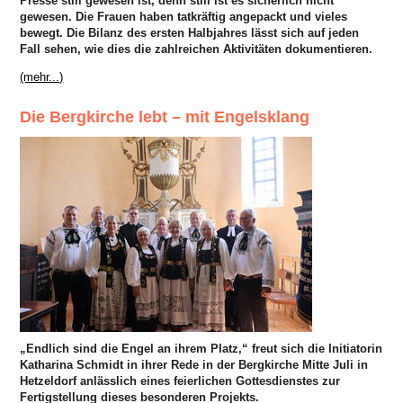
Presse still gewesen ist, denn still ist es sicherlich nicht
gewesen. Die Frauen haben tatkräftig angepackt und vieles
bewegt. Die Bilanz des ersten Halbjahres lässt sich auf jeden
Fall sehen, wie dies die zahlreichen Aktivitäten dokumentieren.
(mehr...)
Die Bergkirche lebt – mit Engelsklang
„Endlich sind die Engel an ihrem Platz,“
freut sich die Initiatorin
Katharina Schmidt in ihrer Rede in der Bergkirche Mitte Juli in
Hetzeldorf anlässlich eines feierlichen Gottesdienstes zur
Fertigstellung dieses besonderen Projekts.