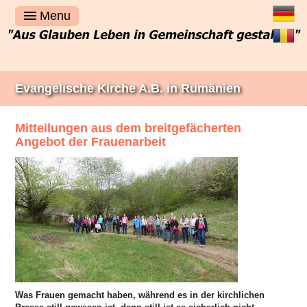
Deutsch
Menu
Română
Evangelische Kirche A.B. in Rumänien
Mitteilungen aus dem breitgefächerten
Angebot der Frauenarbeit
Was Frauen gemacht haben, während es in der kirchlichen